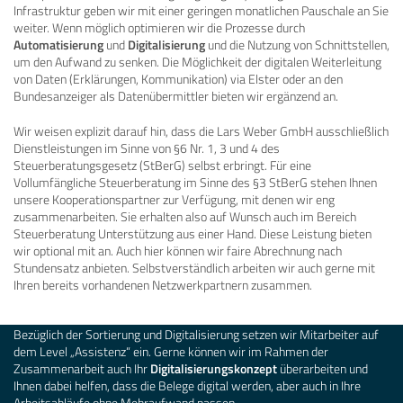
Infrastruktur geben wir mit einer geringen monatlichen Pauschale an Sie
weiter. Wenn möglich optimieren wir die Prozesse durch
Automatisierung
und
Digitalisierung
und die Nutzung von Schnittstellen,
um den Aufwand zu senken. Die Möglichkeit der digitalen Weiterleitung
von Daten (Erklärungen, Kommunikation) via Elster oder an den
Bundesanzeiger als Datenübermittler bieten wir ergänzend an.
Wir weisen explizit darauf hin, dass die Lars Weber GmbH ausschließlich
Dienstleistungen im Sinne von §6 Nr. 1, 3 und 4 des
Steuerberatungsgesetz (StBerG) selbst erbringt. Für eine
Vollumfängliche Steuerberatung im Sinne des §3 StBerG stehen Ihnen
unsere Kooperationspartner zur Verfügung, mit denen wir eng
zusammenarbeiten. Sie erhalten also auf Wunsch auch im Bereich
Steuerberatung Unterstützung aus einer Hand. Diese Leistung bieten
wir optional mit an. Auch hier können wir faire Abrechnung nach
Stundensatz anbieten. Selbstverständlich arbeiten wir auch gerne mit
Ihren bereits vorhandenen Netzwerkpartnern zusammen.
Bezüglich der Sortierung und Digitalisierung setzen wir Mitarbeiter auf
dem Level „Assistenz“ ein. Gerne können wir im Rahmen der
Zusammenarbeit auch Ihr
Digitalisierungskonzept
überarbeiten und
Ihnen dabei helfen, dass die Belege digital werden, aber auch in Ihre
Arbeitsabläufe ohne Mehraufwand passen.