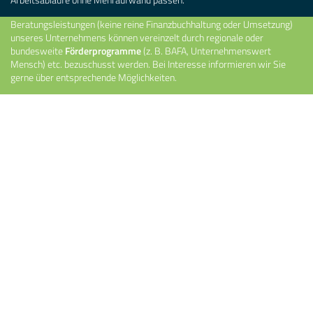
Beratungsleistungen (keine reine Finanzbuchhaltung oder Umsetzung)
unseres Unternehmens können vereinzelt durch regionale oder
bundesweite
Förderprogramme
(z. B.
BAFA
, Unternehmenswert
Mensch) etc. bezuschusst werden. Bei Interesse informieren wir Sie
gerne über entsprechende Möglichkeiten.