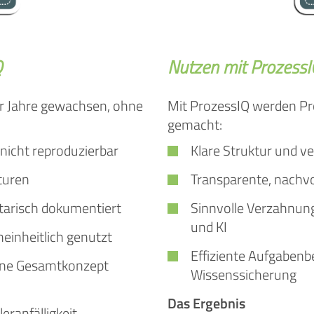
Q
Nutzen mit Prozess
r Jahre gewachsen, ohne
Mit ProzessIQ werden Pr
gemacht:
 nicht reproduzierbar
Klare Struktur und v
kturen
Transparente, nachvo
tarisch dokumentiert
Sinnvolle Verzahnung
und KI
neinheitlich genutzt
Effiziente Aufgabenb
ohne Gesamtkonzept
Wissenssicherung
Das Ergebnis
ranfälligkeit,