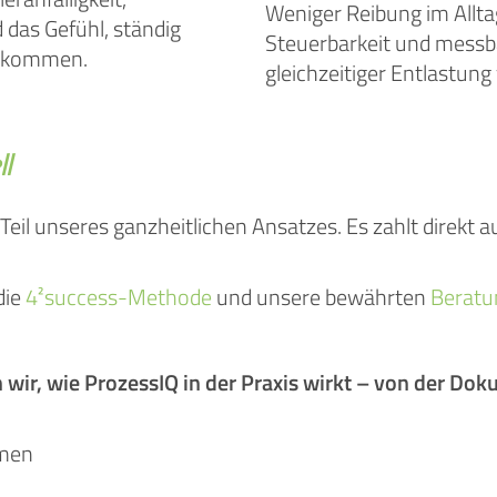
Weniger Reibung im Alltag
das Gefühl, ständig
Steuerbarkeit und messba
nzukommen.
gleichzeitiger Entlastun
l
 Teil unseres ganzheitlichen Ansatzes. Es zahlt direkt a
die
4²success-Methode
und unsere bewährten
Beratu
 wir, wie ProzessIQ in der Praxis wirkt – von der Dok
hmen