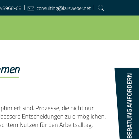
Suchbegriff
48968-68
consulting@larsweber.net
eingeben:
ehmen
BERATUNG ANFORDERN
ptimiert sind. Prozesse, die nicht nur
nd bessere Entscheidungen zu ermöglichen.
chtem Nutzen für den Arbeitsalltag.