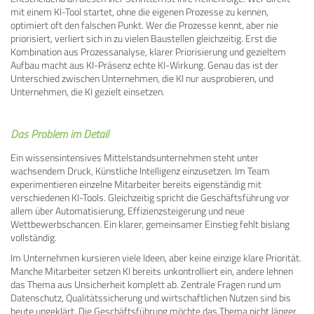
mit einem KI-Tool startet, ohne die eigenen Prozesse zu kennen,
optimiert oft den falschen Punkt. Wer die Prozesse kennt, aber nie
priorisiert, verliert sich in zu vielen Baustellen gleichzeitig. Erst die
Kombination aus Prozessanalyse, klarer Priorisierung und gezieltem
Aufbau macht aus KI-Präsenz echte KI-Wirkung. Genau das ist der
Unterschied zwischen Unternehmen, die KI nur ausprobieren, und
Unternehmen, die KI gezielt einsetzen.
Das Problem im Detail
Ein wissensintensives Mittelstandsunternehmen steht unter
wachsendem Druck, Künstliche Intelligenz einzusetzen. Im Team
experimentieren einzelne Mitarbeiter bereits eigenständig mit
verschiedenen KI-Tools. Gleichzeitig spricht die Geschäftsführung vor
allem über Automatisierung, Effizienzsteigerung und neue
Wettbewerbschancen. Ein klarer, gemeinsamer Einstieg fehlt bislang
vollständig.
Im Unternehmen kursieren viele Ideen, aber keine einzige klare Priorität.
Manche Mitarbeiter setzen KI bereits unkontrolliert ein, andere lehnen
das Thema aus Unsicherheit komplett ab. Zentrale Fragen rund um
Datenschutz, Qualitätssicherung und wirtschaftlichen Nutzen sind bis
heute ungeklärt. Die Geschäftsführung möchte das Thema nicht länger