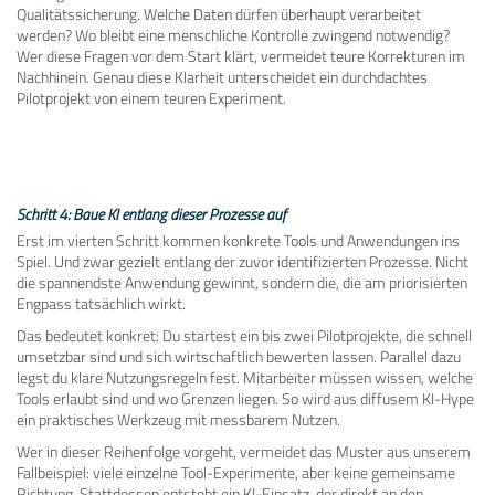
Qualitätssicherung. Welche Daten dürfen überhaupt verarbeitet
werden? Wo bleibt eine menschliche Kontrolle zwingend notwendig?
Wer diese Fragen vor dem Start klärt, vermeidet teure Korrekturen im
Nachhinein. Genau diese Klarheit unterscheidet ein durchdachtes
Pilotprojekt von einem teuren Experiment.
Schritt 4: Baue KI entlang dieser Prozesse auf
Erst im vierten Schritt kommen konkrete Tools und Anwendungen ins
Spiel. Und zwar gezielt entlang der zuvor identifizierten Prozesse. Nicht
die spannendste Anwendung gewinnt, sondern die, die am priorisierten
Engpass tatsächlich wirkt.
Das bedeutet konkret: Du startest ein bis zwei Pilotprojekte, die schnell
umsetzbar sind und sich wirtschaftlich bewerten lassen. Parallel dazu
legst du klare Nutzungsregeln fest. Mitarbeiter müssen wissen, welche
Tools erlaubt sind und wo Grenzen liegen. So wird aus diffusem KI-Hype
ein praktisches Werkzeug mit messbarem Nutzen.
Wer in dieser Reihenfolge vorgeht, vermeidet das Muster aus unserem
Fallbeispiel: viele einzelne Tool-Experimente, aber keine gemeinsame
Richtung. Stattdessen entsteht ein KI-Einsatz, der direkt an den