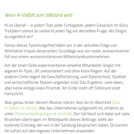
Wenn KI-Vielfalt zum Stillstand wird
KI ist überall – in jedem Tool, jeder Schlagzeile, jedem Gespräch im Büro.
Trotzdem stehst du vielleicht jeden Tag vor derselben Frage: Wo fängst
du eigentlich an?
Genau dieses Spannungsfeld haben wir in der aktuellen Folge von
Wirkfaktor Impuls besprochen. Grundlage war ein realer, anonymisierter
Fall aus einem wissensintensiven Mittelstandsunternehmen.
Auf der einen Seite experimentieren einzelne Mitarbeiter längst mit
eigenen KI-Tools, oft unkoordiniert und ohne klare Regeln. Auf der
anderen Seite zögert die Geschäftsführung, weil Datenschutz, Qualität
und wirtschaftlicher Nutzen ungeklärt sind. Das Ergebnis: viele Ideen,
aber keine einzige klare Priorität. Am Ende steht oft Stillstand statt
Fortschritt.
Was genau hinter diesem Muster steckt, liest du im Abschnitt
[Das
Problem im Detail]
. Wie das Unternehmen aufgestellt ist, erfährst du
unter
[Rahmenbedingungen & Umfeld]
. Der Fall lässt sich dabei auf viele
Branchen übertragen. Im Mittelpunkt dieses Beitrags steht der
konkrete Einstieg, den wir in der Sendung besprochen haben. Du kannst
ihn sofort auf dein eigenes Unternehmen anwenden.