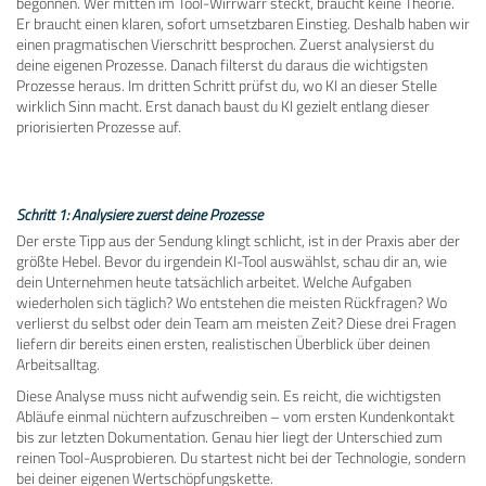
begonnen. Wer mitten im Tool-Wirrwarr steckt, braucht keine Theorie.
Er braucht einen klaren, sofort umsetzbaren Einstieg. Deshalb haben wir
einen pragmatischen Vierschritt besprochen. Zuerst analysierst du
deine eigenen Prozesse. Danach filterst du daraus die wichtigsten
Prozesse heraus. Im dritten Schritt prüfst du, wo KI an dieser Stelle
wirklich Sinn macht. Erst danach baust du KI gezielt entlang dieser
priorisierten Prozesse auf.
Schritt 1: Analysiere zuerst deine Prozesse
Der erste Tipp aus der Sendung klingt schlicht, ist in der Praxis aber der
größte Hebel. Bevor du irgendein KI-Tool auswählst, schau dir an, wie
dein Unternehmen heute tatsächlich arbeitet. Welche Aufgaben
wiederholen sich täglich? Wo entstehen die meisten Rückfragen? Wo
verlierst du selbst oder dein Team am meisten Zeit? Diese drei Fragen
liefern dir bereits einen ersten, realistischen Überblick über deinen
Arbeitsalltag.
Diese Analyse muss nicht aufwendig sein. Es reicht, die wichtigsten
Abläufe einmal nüchtern aufzuschreiben – vom ersten Kundenkontakt
bis zur letzten Dokumentation. Genau hier liegt der Unterschied zum
reinen Tool-Ausprobieren. Du startest nicht bei der Technologie, sondern
bei deiner eigenen Wertschöpfungskette.