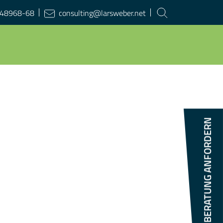
Suchbegriff
48968-68
consulting@larsweber.net
eingeben:
BERATUNG ANFORDERN