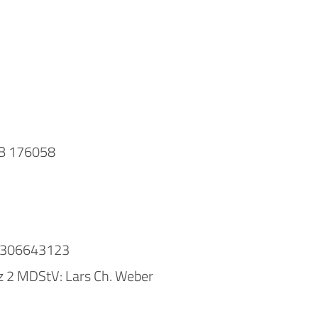
RB 176058
E 306643123
z 2 MDStV: Lars Ch. Weber