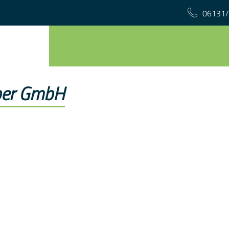
06131/
ber GmbH